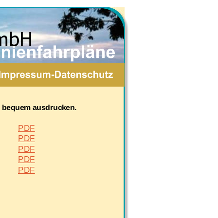
GmbH
d bequem ausdrucken.
PDF
PDF
PDF
PDF
PDF